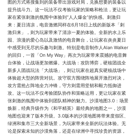
图的方式将搜集到的装备带出游戏对局，兑换想要的装备以
提升战斗力。这一玩法不仅考验玩家的策略和枪法，更让玩
家在紧张刺激的氛围中体验到“人人爆金”的快感。刺激归
来：夏日清凉，电音激燃同样在6月18日上线的新版本「刺
激归来」，则为玩家带来了清凉一夏的体验。全新的水上乐
园、浪漫的爱心岛以及激情的电音舞台，让玩家在炎炎夏日
中感受到无尽的乐趣与刺激。特别是电音制作人Alan Walker
的回归，一首「On My Way」再次为玩家带来震撼的电音舞
台体验，让战场更加燃爆。大战场：攻防博弈，硬核团战全
新多人团战玩法「大战场」，则让玩家在超真实硬核战场中
体验超大型的阵营对抗。攻守双方围绕阵地展开激烈对决，
攻方需抢占阵地全力冲锋，守方则需用坚韧和毅力抵御进
攻。这一玩法不仅考验团队协作和策略运用，更让玩家在紧
张刺激的氛围中体验到团队精神的魅力。沙漠地图3.0：场景
焕新，经典升级作为《和平精英》最经典的地图之一，沙漠
地图也迎来了版本升级。3.0版本的沙漠地图将带来度假区、
绿洲和集市三大全新场景，为玩家带来全新的玩法体验。无
论是探索未知的沙漠角落，还是在绿洲中寻找珍贵的资源，