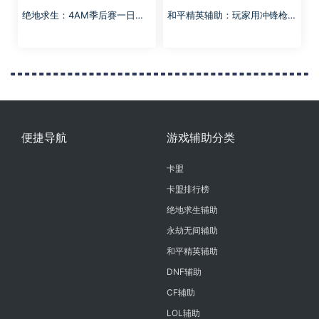
绝地求生：4AM季后赛一日三
和平精英辅助：玩家用冲锋枪，
鸡，永远：无敌！
1V2输了，被路人队友问候老
妈？
便捷导航
游戏辅助分类
卡盟
卡盟排行榜
绝地求生辅助
永劫无间辅助
和平精英辅助
DNF辅助
CF辅助
LOL辅助