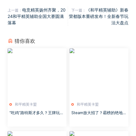
电竞精英扬州齐聚，20
《和平精英辅助》新春
上一篇：
下一篇：
24和平精英辅助全国大赛圆满
荣都版本重磅发布！全新春节玩
落幕
法大盘点
猜你喜欢
和平精英卡盟
和平精英卡盟
“吃鸡”路特斯才多久？王牌玩家
Steam放大招了？霸榜的绝地求
前往特训岛，用“凉凉”来总结！
生将转免费游戏，经典RTS也开
启白嫖