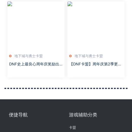
地下城与勇士卡盟
地下城与勇士卡盟
DNF史上最良心周年庆奖励出
【DNF卡盟】周年庆第2季更
炉，直送一套透明天空，还有+
新，4个活动发布，加速110级
12史诗
毕业
便捷导航
游戏辅助分类
卡盟