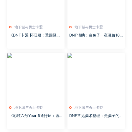
地下城与勇士卡盟
地下城与勇士卡盟
《DNF卡盟 怀旧服：重回经
DNF辅助：白兔子一夜涨价10
典，寻找曾经的热血与回忆》
0％，想靠宠物混团？别上了黑
商的当
地下城与勇士卡盟
地下城与勇士卡盟
《彩虹六号Year 5通行证：虚
DNF常见骗术整理：走骗子的
空行动》：你想知道的都在这
路，让骗子无路可走
里……