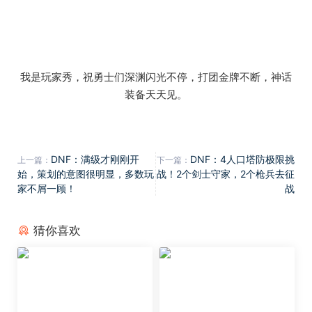
我是玩家秀，祝勇士们深渊闪光不停，打团金牌不断，神话
装备天天见。
DNF：满级才刚刚开
DNF：4人口塔防极限挑
上一篇：
下一篇：
始，策划的意图很明显，多数玩
战！2个剑士守家，2个枪兵去征
家不屑一顾！
战
猜你喜欢