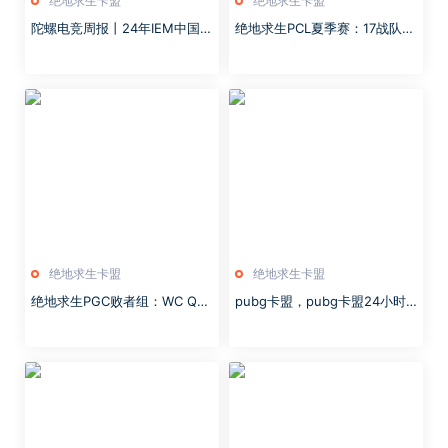
绝地求生卡盟
绝地求生卡盟
陀螺电竞周报丨24年IEM中国落
绝地求生PCL夏季赛：17战队第
地成都；《PUBG卡盟》公布20
四周周中第一天第二，17shou
24电竞计划
战神榜
绝地求生卡盟
绝地求生卡盟
绝地求生PGC败者组：WC QM
pubg卡盟，pubg卡盟24小时
KDF TE晋级决赛，补位资格战
自动发卡平台，绝地求生卡盟，
明日开打
虚拟荣耀背后的灰色江湖与人性
博弈