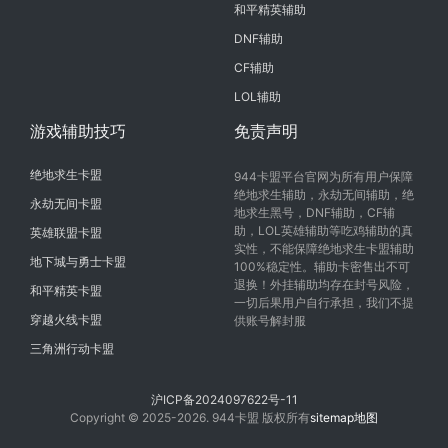
和平精英辅助
DNF辅助
CF辅助
LOL辅助
游戏辅助技巧
免责声明
绝地求生卡盟
944卡盟平台官网为所有用户保障
绝地求生辅助，永劫无间辅助，绝
永劫无间卡盟
地求生黑号，DNF辅助，CF辅
助，LOL英雄辅助等吃鸡辅助的真
英雄联盟卡盟
实性，不能保障绝地求生卡盟辅助
地下城与勇士卡盟
100%稳定性。辅助卡密售出不可
退换！外挂辅助均存在封号风险，
和平精英卡盟
一切后果用户自行承担，我们不提
穿越火线卡盟
供账号解封服
三角洲行动卡盟
沪ICP备2024097622号-11
Copyright © 2025-2026. 944卡盟 版权所有
sitemap地图