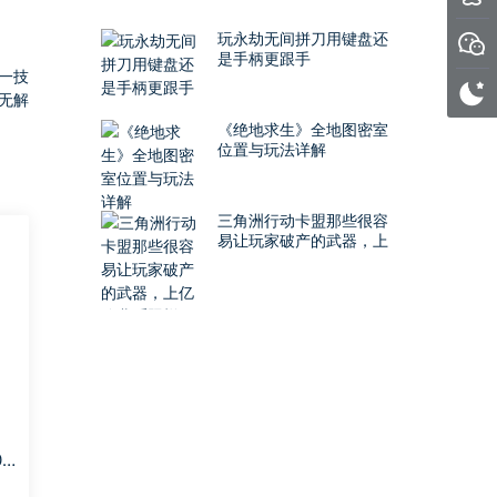
玩永劫无间拼刀用键盘还
是手柄更跟手
一技
无解
《绝地求生》全地图密室
位置与玩法详解
三角洲行动卡盟那些很容
易让玩家破产的武器，上
亿哈弗币照样顶不住
0
还