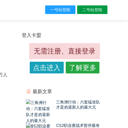
一号站登陆
二号站登陆
登入卡盟
无需注册、直接登录
点击进入
了解更多
万人
最新文章
三角洲行动：六套猛攻队
才是劝退新人的最大元
凶？
CS2职业赛战术暂停最有