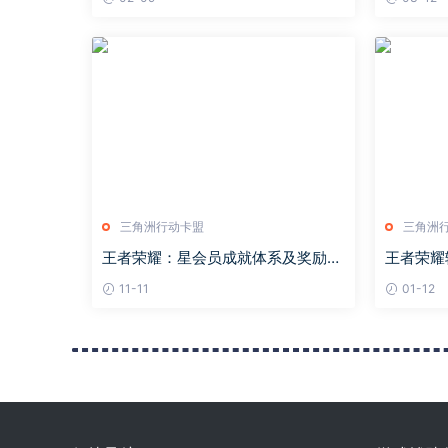
三角洲行动卡盟
三角洲
王者荣耀：星会员成就体系及奖励曝
王者荣耀
光，总共48个成就，可直升22级
弱，孙悟
11-11
01-12
整