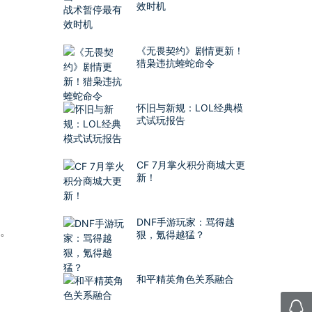
效时机
《无畏契约》剧情更新！
猎枭违抗蝰蛇命令
怀旧与新规：LOL经典模
式试玩报告
CF 7月掌火积分商城大更
新！
DNF手游玩家：骂得越
格。
狠，氪得越猛？
和平精英角色关系融合