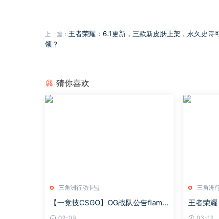
王者荣耀：6.1更新，三款新皮肤上架，永久史诗
上一篇：
领？
猜你喜欢
三角洲行动卡盟
三角洲
【一竞技CSGO】OG战队公告flame
王者荣耀
Z生病，教练ruggah替补出战
不清钟馗
02-09
03-12