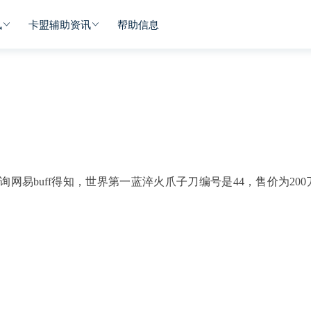
讯
卡盟辅助资讯
帮助信息
询网易buff得知，世界第一蓝淬火爪子刀编号是44，售价为200