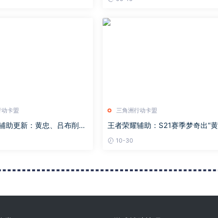
得是你
行动卡盟
三角洲行动卡盟
辅助更新：黄忠、吕布削
王者荣耀辅助：S21赛季梦奇出“黄
空、刘禅加强，五英雄被调
刀”能否对抗芈月？
10-30