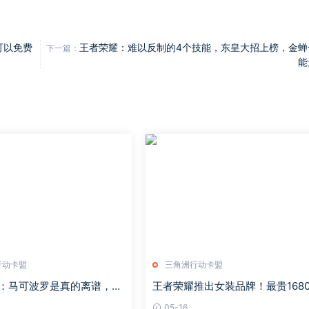
可以免费
王者荣耀：难以反制的4个技能，东皇大招上榜，金蝉
下一篇：
能
行动卡盟
三角洲行动卡盟
：马可波罗是真的离谱，分
王者荣耀推出女装品牌！最贵168
和白起？外国人不可信
元、限量100件，网友：论割韭菜
05-16