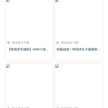
绝地求生卡盟
绝地求生卡盟
【绝地求生辅助】4AM小海正
制霸战场！绝地求生卡盟秘密地
式领证，PUBG辅助春节签到活
图终极揭秘，这些隐藏卡点让你
动降临，街机模式也算游戏时长
稳操胜券！，绝地求生卡盟秘密
地图揭秘，隐藏卡点让你稳胜，
绝地求生卡盟平台官网2020