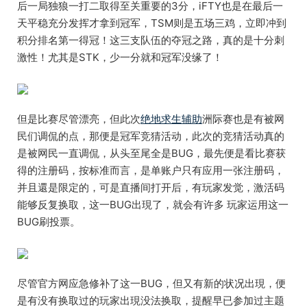
后一局独狼一打二取得至关重要的3分，iFTY也是在最后一
天平稳充分发挥才拿到冠军，TSM则是五场三鸡，立即冲到
积分排名第一得冠！这三支队伍的夺冠之路，真的是十分刺
激性！尤其是STK，少一分就和冠军没缘了！
但是比赛尽管漂亮，但此次
绝地求生辅助
洲际赛也是有被网
民们调侃的点，那便是冠军竞猜活动，此次的竞猜活动真的
是被网民一直调侃，从头至尾全是BUG，最先便是看比赛获
得的注册码，按标准而言，是单账户只有应用一张注册码，
并且還是限定的，可是直播间打开后，有玩家发觉，激活码
能够反复换取，这一BUG出現了，就会有许多 玩家运用这一
BUG刷投票。
尽管官方网应急修补了这一BUG，但又有新的状况出現，便
是有没有换取过的玩家出現没法换取，提醒早已参加过主题