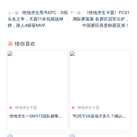
绝地求生黑号EPC：D组
《绝地求生卡盟》PCS1
上一篇：
下一篇：
头名之争，天霸11杀包揽战神
洲际赛落幕 各赛区冠军出炉，
榜，路人A斩获MVP
中国赛区再度称霸亚洲！
猜你喜欢
绝地求生卡盟
绝地求生卡盟
绝地求生—SMG17战队被曝准
“吃鸡”EVA返场才多久？确认后
备解散，青春真的要结束了吗？
续又“补货”，有人欢喜有人忧！