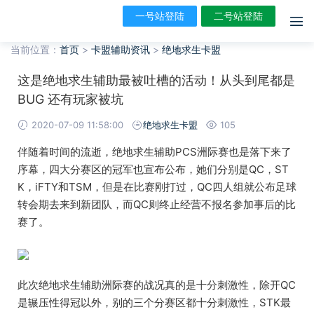
一号站登陆
二号站登陆
当前位置：
首页
>
卡盟辅助资讯
>
绝地求生卡盟
这是绝地求生辅助最被吐槽的活动！从头到尾都是
BUG 还有玩家被坑
2020-07-09 11:58:00
绝地求生卡盟
105
伴随着时间的流逝，绝地求生辅助PCS洲际赛也是落下来了
序幕，四大分赛区的冠军也宣布公布，她们分别是QC，ST
K，iFTY和TSM，但是在比赛刚打过，QC四人组就公布足球
转会期去来到新团队，而QC则终止经营不报名参加事后的比
赛了。
此次绝地求生辅助洲际赛的战况真的是十分刺激性，除开QC
是辗压性得冠以外，别的三个分赛区都十分刺激性，STK最