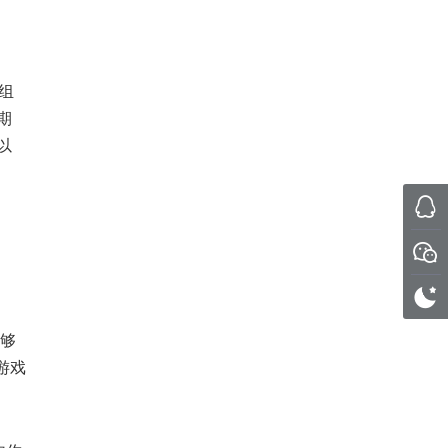
组
期
以
能够
游戏