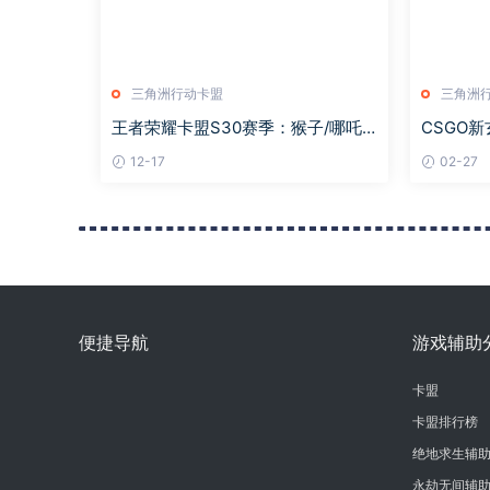
三角洲行动卡盟
三角洲
王者荣耀卡盟S30赛季：猴子/哪吒
CSGO
加强，星泉重做，闪电匕首/影刃削
概率upu
12-17
02-27
弱
便捷导航
游戏辅助
卡盟
卡盟排行榜
绝地求生辅
永劫无间辅