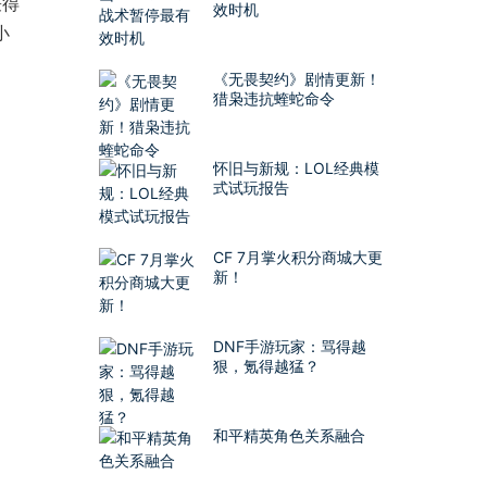
获得
效时机
小
《无畏契约》剧情更新！
猎枭违抗蝰蛇命令
怀旧与新规：LOL经典模
式试玩报告
CF 7月掌火积分商城大更
新！
DNF手游玩家：骂得越
狠，氪得越猛？
和平精英角色关系融合