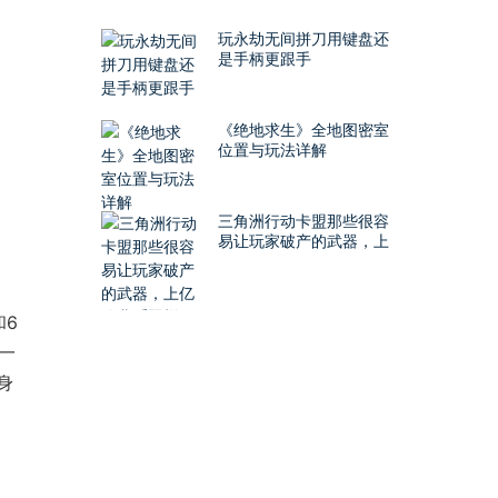
玩永劫无间拼刀用键盘还
是手柄更跟手
《绝地求生》全地图密室
位置与玩法详解
三角洲行动卡盟那些很容
易让玩家破产的武器，上
亿哈弗币照样顶不住
和6
一
身