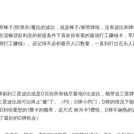
棒子/防弹衣/魔抗的波比，或是棒子/裤带牌组，沒有波比和牌
在流畅贷款利息的前提条件下喜欢你有着的最強打工赚钱卡，早
期打工赚钱）。还记得不必积极升人口数量，一直到打过石头人
D牌刷到三星波比或是D完你所有钱尽量地D出波比，顺带追三星牌
星波比就可以终止“赌”了。（PS：D牌小窍门，D牌的情况下
D到你要想的1费卡的概率，这方式 称为卡1费怪。D牌不娴熟的
了最好的D牌机会）