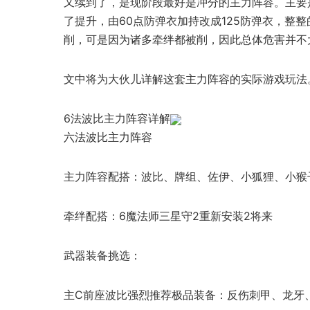
又续到了，是现阶段最好是冲分的主力阵容。主要
了提升，由60点防弹衣加持改成125防弹衣，整
削，可是因为诸多牵绊都被削，因此总体危害并不
文中将为大伙儿详解这套主力阵容的实际游戏玩法
6法波比主力阵容详解
六法波比主力阵容
主力阵容配搭：波比、牌组、佐伊、小狐狸、小猴
牵绊配搭：6魔法师三星守2重新安装2将来
武器装备挑选：
主C前座波比强烈推荐极品装备：反伤刺甲、龙牙