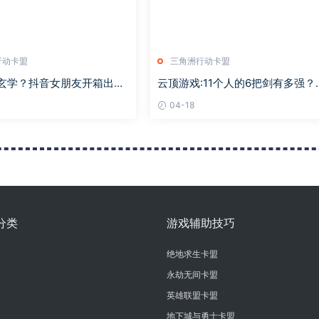
行动卡盟
三角洲行动卡盟
新玄学？抖音女朋友开箱出金
云顶游戏:11个人的6把剑有多强？
p！
莲奥德赛天使输出有害图片
04-18
分类
游戏辅助技巧
绝地求生卡盟
永劫无间卡盟
助
英雄联盟卡盟
助
地下城与勇士卡盟