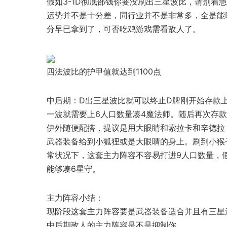
假如3-1D彻底部钱你要没刷出三星波比，请别着
运势并不是十分差，同行业并不是非常多，全是能
分早已拿到了，可否吃鸡游戏需看敌人了。
四法波比的护甲值就达到1100点
中后期：D出三星波比就可以终止D牌刚开始存款
一波就需要上6人口数量凑4魔法师。随后再次存款
伊外随便配搭，提议是用大眼睛和索拉卡和辛德拉
武器装备给到小狐狸或是大眼睛的身上。刷到小猴
常状况下，这套主力阵容不容易打进9人口数量，
能够凑6星守。
主力阵容小结：
现阶段这套主力阵容要是武器装备适合并且有三星
中后期敌人的主力阵容是不是抑制你。