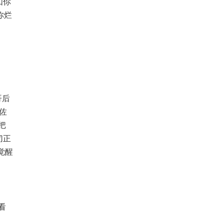
如你
你烂
哥后
佐
把
切正
觉醒
看