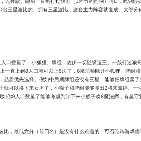
急，先存款。随后一直到打过狼哥（3环节的怪物）再D，此刻假
D出三星波比的。拥有三星波比，这套主力阵容就变成。大部分
上人口数量了，小狐狸、牌组、佐伊一切随缘追三。一般打过狼
上一直上到8人口就可以上6法了，6魔法师除开小狐狸、牌组和
，品质优先选择。假如中后期牌组还没有三星，能够把牌组卖了
子就可以换下来女坦了，小猴子和牌组能够凑出2将来牵绊。一
假如你9人口数量了能够考虑到卸下来小猴子凑8魔法师，有星守
波比，最低烂分（前四名）是没有什么难题的，可否吃鸡游戏需