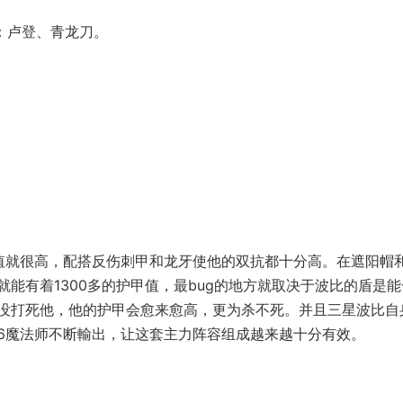
：卢登、青龙刀。
值就很高，配搭反伤刺甲和龙牙使他的双抗都十分高。在遮阳帽
能有着1300多的护甲值，最bug的地方就取决于波比的盾是能
没打死他，他的护甲会愈来愈高，更为杀不死。并且三星波比自
6魔法师不断輸出，让这套主力阵容组成越来越十分有效。