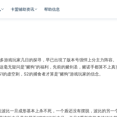
讯
卡盟辅助资讯
帮助信息
经诸多游戏玩家几日的探寻，早已出現了版本号强悍上分主力阵容。
，这毫无疑问是“赌狗”的福利，先前的赌剑圣，赌诺手都算不上真
S1的虚空刺，S2的捕食者才算是“赌狗”游戏玩家的信念。
法波比一旦成形基本上杀不死，一个盾还没有摆脱，波比的另一