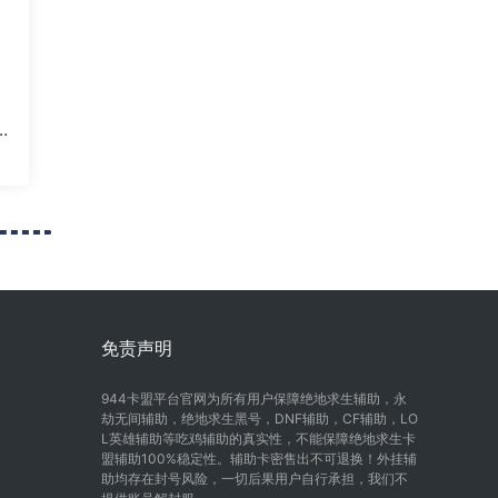
红
免责声明
944卡盟平台官网为所有用户保障绝地求生辅助，永
劫无间辅助，绝地求生黑号，DNF辅助，CF辅助，LO
L英雄辅助等吃鸡辅助的真实性，不能保障绝地求生卡
盟辅助100%稳定性。辅助卡密售出不可退换！外挂辅
助均存在封号风险，一切后果用户自行承担，我们不