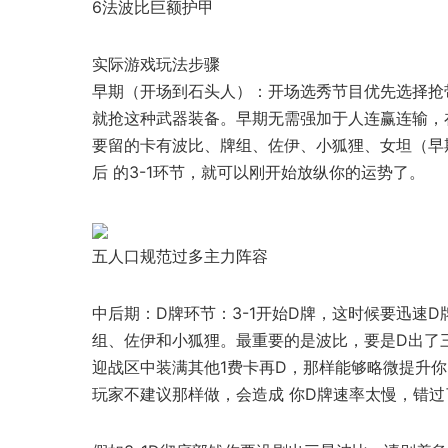
6法波比巨额护甲
实际游戏玩法步骤
早期（开场到石头人）：开场选秀节目优先选择抢带
就抢这种武器装备。早期无需强加于人连赢连输，
要留的卡有波比、牌组、佐伊、小狐狸、女坦（早
后 的3-1环节，就可以刚开始放纵你的运势了。
五人口规范过多主力阵容
中后期：D牌环节：3-1开始D牌，这时候要迅速
组、佐伊和小狐狸。最重要的是波比，要是D出了三
迎战区中装满其他1费卡再D，那样能够略微提升你
玩家不建议那样做，会造成 你D牌速率太慢，错过