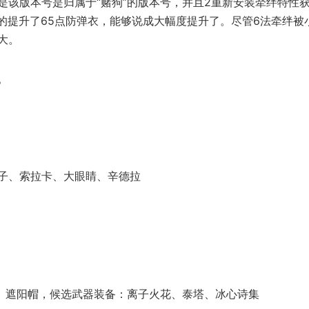
是该版本号是归属于“赌狗”的版本号，并且2重新安装牵绊特性
整的提升了65点防弹衣，能够说成大幅度提升了。尽管6法牵绊被
大。
。
子、索拉卡、大眼睛、辛德拉
、遮阳帽，候选武器装备：离子火花、泰塔、冰心诗集