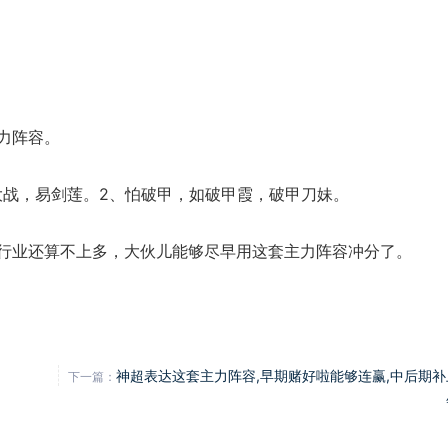
力阵容。
大战，易剑莲。2、怕破甲，如破甲霞，破甲刀妹。
行业还算不上多，大伙儿能够尽早用这套主力阵容冲分了。
神超表达这套主力阵容,早期赌好啦能够连赢,中后期补
下一篇：