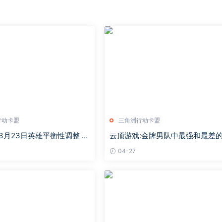
行动卡盟
三角洲行动卡盟
3月23日英雄平衡性调整 公
云顶游戏:金牌男队中最强和最差
成T1射手
队伍！盲目进食的终极建议！
04-27