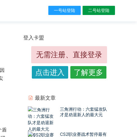
一号站登陆
二号站登陆
登入卡盟
无需注册、直接登录
因
点击进入
了解更多
实
最新文章
三角洲行动：六套猛攻队
才是劝退新人的最大元
凶？
个盾
CS2职业赛战术暂停最有