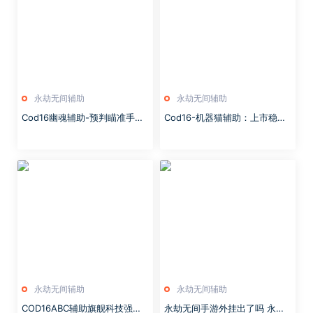
永劫无间辅助
永劫无间辅助
Cod16幽魂辅助-预判瞄准手雷
Cod16-机器猫辅助：上市稳定
预警稳定更新
吊打小朋友
永劫无间辅助
永劫无间辅助
COD16ABC辅助旗舰科技强势
永劫无间手游外挂出了吗 永劫