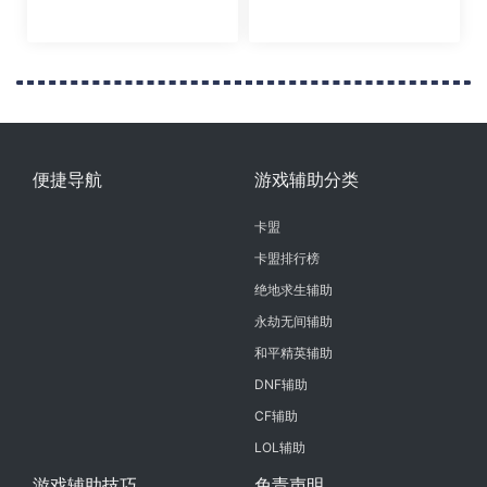
来袭老牌团队稳定奔放
无间外挂上线时间一览
便捷导航
游戏辅助分类
卡盟
卡盟排行榜
绝地求生辅助
永劫无间辅助
和平精英辅助
DNF辅助
CF辅助
LOL辅助
游戏辅助技巧
免责声明