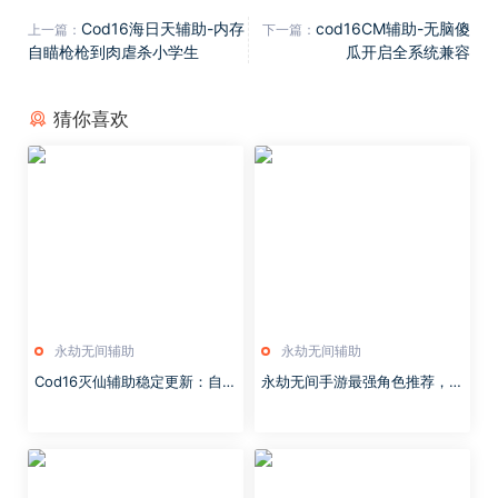
Cod16海日天辅助-内存
cod16CM辅助-无脑傻
上一篇：
下一篇：
自瞄枪枪到肉虐杀小学生
瓜开启全系统兼容
猜你喜欢
永劫无间辅助
永劫无间辅助
Cod16灭仙辅助稳定更新：自瞄
永劫无间手游最强角色推荐，永
很变态，直接穿墙杀死即可。
劫无间手角色强度排行榜