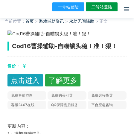
一号站登陆
二号站登陆
当前位置：
首页
>
游戏辅助资讯
>
永劫无间辅助
>
正文
Cod16曹操辅助-自瞄锁头稳！准！狠！
售价：
¥
点击进入
了解更多
免费售前咨询
免费购买引导
免费远程指导
客服24X7在线
QQ保障售后服务
平台应急咨询
更新内容：
1：增加自瞄锁头