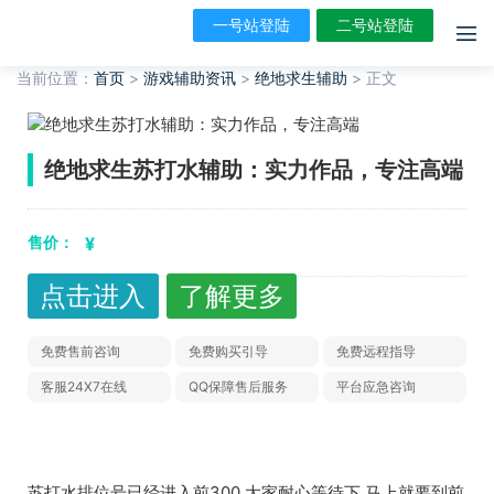
一号站登陆
二号站登陆
当前位置：
首页
>
游戏辅助资讯
>
绝地求生辅助
>
正文
绝地求生苏打水辅助：实力作品，专注高端
售价：
¥
点击进入
了解更多
免费售前咨询
免费购买引导
免费远程指导
客服24X7在线
QQ保障售后服务
平台应急咨询
苏打水排位号已经进入前300 大家耐心等待下 马上就要到前