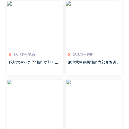
绝地求生辅助
绝地求生辅助
绝地求生小丸子辅助,功能可全
绝地求生糖果辅助内部开发透视
开,全系统兼容,安全有保障
自瞄大图稳定