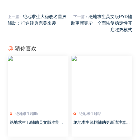
绝地求生大稳改名星辰
绝地求生英文版PYD辅
上一篇：
下一篇：
辅助：打造经典完美来袭
助更新完毕，全面恢复稳定性开
启吃鸡模式
猜你喜欢
绝地求生辅助
绝地求生辅助
绝地求生TS辅助英文版功能：
绝地求生绿帽辅助更新请注意查
超级自瞄加精准漏打欢迎老用户
看
体验