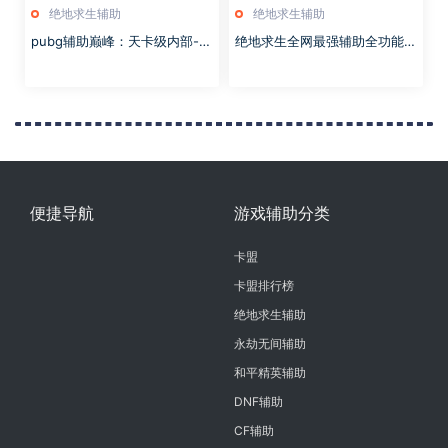
绝地求生辅助
绝地求生辅助
pubg辅助巅峰：天卡级内部-可
绝地求生全网最强辅助全功能版
过直播-千米预判-0掉帧 丝毫不
本,透视无后版,匠心巨作,版本持
卡
续稳定中
便捷导航
游戏辅助分类
卡盟
卡盟排行榜
绝地求生辅助
永劫无间辅助
和平精英辅助
DNF辅助
CF辅助