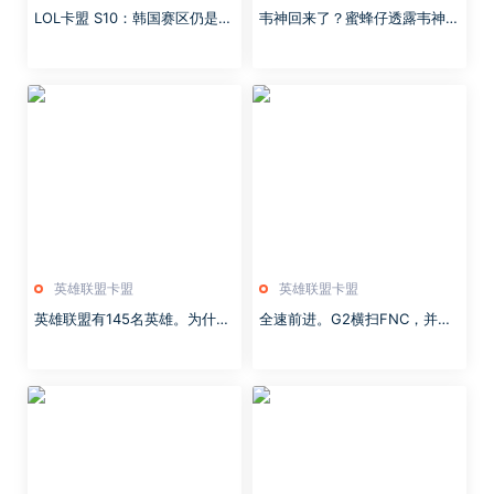
LOL卡盟 S10：韩国赛区仍是劲
韦神回来了？蜜蜂仔透露韦神将
敌，没有了SKT，能否延续三星
以嘉宾身份出场LOL辅助周年庆
完成辉煌？
英雄联盟卡盟
英雄联盟卡盟
英雄联盟有145名英雄。为什么
全速前进。G2横扫FNC，并在
只有一把没有自己名字的女枪？
2020年英雄联盟中赢得LEC赛
区春季冠军！