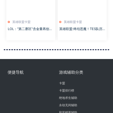
英雄联盟卡盟
英雄联盟卡盟
LOL：“第二赛区”含金量再创纪
英雄联盟:终结恶魔！TES队历
录，LCK第三次有三队晋级S赛
史上首次进入LPL联赛决赛
四强
便捷导航
游戏辅助分类
卡盟
卡盟排行榜
绝地求生辅助
永劫无间辅助
和平精英辅助