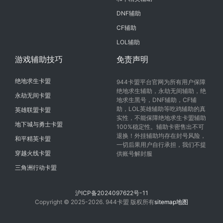
DNF辅助
CF辅助
LOL辅助
游戏辅助技巧
免责声明
绝地求生卡盟
944卡盟平台官网为所有用户保障
绝地求生辅助，永劫无间辅助，绝
永劫无间卡盟
地求生黑号，DNF辅助，CF辅
助，LOL英雄辅助等吃鸡辅助的真
英雄联盟卡盟
实性，不能保障绝地求生卡盟辅助
地下城与勇士卡盟
100%稳定性。辅助卡密售出不可
退换！外挂辅助均存在封号风险，
和平精英卡盟
一切后果用户自行承担，我们不提
穿越火线卡盟
供账号解封服
三角洲行动卡盟
沪ICP备2024097622号-11
Copyright © 2025-2026. 944卡盟 版权所有
sitemap地图