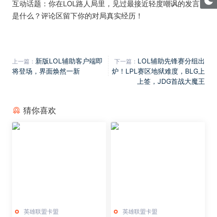
互动话题：你在LOL路人局里，见过最接近轻度嘲讽的发言
是什么？评论区留下你的对局真实经历！
新版LOL辅助客户端即
LOL辅助先锋赛分组出
上一篇：
下一篇：
将登场，界面焕然一新
炉！LPL赛区地狱难度，BLG上
上签，JDG首战大魔王
猜你喜欢
英雄联盟卡盟
英雄联盟卡盟