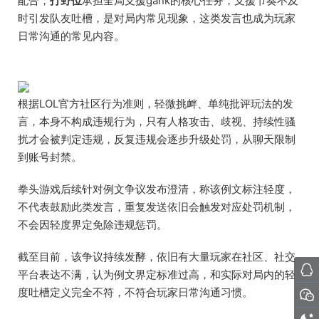
配合，
打野位
承担全局支援gank的核心任务，支援节奏不及
时引发队友吐槽，是对局内常见现象，这类发言也成为玩家
日常沟通的常见内容。
根据LOL官方社区行为准则，轻微挑衅、单纯批评玩法的发
言，本身不构成违规行为，只有人格攻击、歧视、持续性骚
扰才会被判定违规，反复违规会逐步升级处罚，从聊天限制
到账号封禁。
拳头游戏后续针对例文争议发布澄清，称该例文标注轻度，
不代表鼓励此类发言，重复发送依旧会触发对应处罚机制，
不会因轻度界定免除违规惩罚。
截至目前，该争议持续发酵，依旧有大量玩家在社区、社交
平台表达不满，认为例文界定标准过高，和实际对局内的轻
度吐槽定义完全不符，不符合玩家日常沟通习惯。