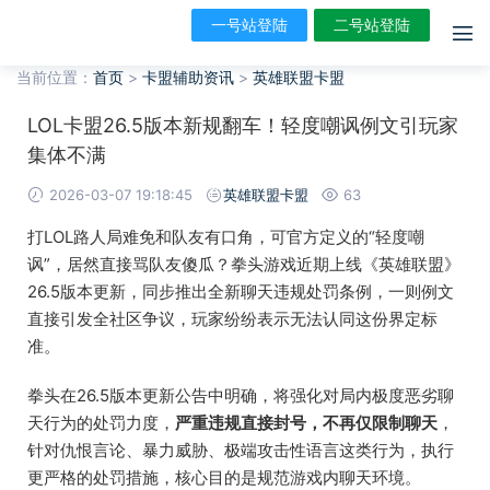
一号站登陆
二号站登陆
当前位置：
首页
>
卡盟辅助资讯
>
英雄联盟卡盟
LOL卡盟26.5版本新规翻车！轻度嘲讽例文引玩家
集体不满
2026-03-07 19:18:45
英雄联盟卡盟
63
打LOL路人局难免和队友有口角，可官方定义的“轻度嘲
讽”，居然直接骂队友傻瓜？拳头游戏近期上线《英雄联盟》
26.5版本更新，同步推出全新聊天违规处罚条例，一则例文
直接引发全社区争议，玩家纷纷表示无法认同这份界定标
准。
拳头在26.5版本更新公告中明确，将强化对局内极度恶劣聊
天行为的处罚力度，
严重违规直接封号，不再仅限制聊天
，
针对仇恨言论、暴力威胁、极端攻击性语言这类行为，执行
更严格的处罚措施，核心目的是规范游戏内聊天环境。