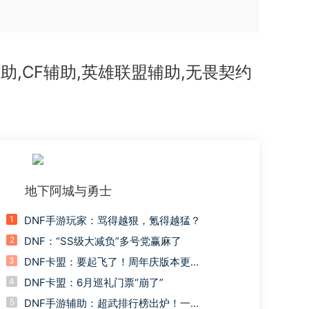
助,CF辅助,英雄联盟辅助,无畏契约
地下阿城与勇士
1
DNF手游玩家：骂得越狠，氪得越猛？
2
DNF：“SS级大减负”多号党赢麻了
3
DNF卡盟：要起飞了！周年庆版本更新
后，拍卖行3大黑马道具彻底逆袭
4
DNF卡盟：6月巡礼门票“崩了”
5
DNF手游辅助：超武排行榜出炉！一周