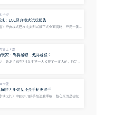
刚丢分情绪波动时盲目按下。 职业选...
盟卡盟
规：LOL经典模式试玩报告
盟》经典模式已在北美测试服正式全面揭晓。经历一番
拳头游戏终于将其推上PBE，我们现在总算能看清它的真
模式中的每位英雄都是基于老英雄的...
与勇士卡盟
手游玩家：骂得越狠，氪得越猛？
到，策划卡恩在7月版本第一天又整了一波大的。原定早
开服，硬是拖到了下午3点才开服，一口气延迟了5个小
是没记错的话，应该是游戏上线以来头一回。...
间卡盟
无间拼刀用键盘还是手柄更跟手
永劫无间》中的拼刀跟手性远胜手柄，核心原因是键鼠
发延迟在1帧以内，且按键行程短、无触发死区，而手柄
的物理行程会额外引入50到100毫秒的...