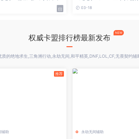
更新解锁战略多样性
战决赛在即
03-18
NEW
权威卡盟排行榜最新发布
质的绝地求生,三角洲行动,永劫无间,和平精英,DNF,LOL,CF,无畏契约
间辅助
永劫无间辅助