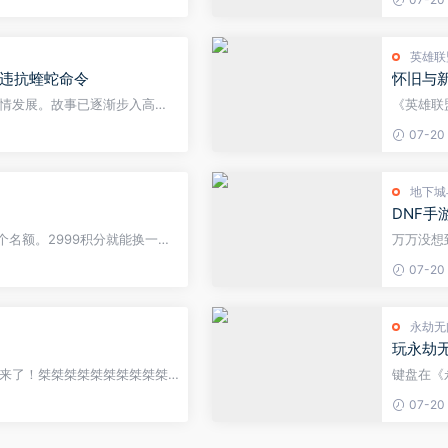
才是这游戏里劝退普...
手起狙或
英雄联
违抗蝰蛇命令
怀旧与新
情发展。故事已逐渐步入高
《英雄联
备，新地图&ldquo;天枢云阙
波折后，
07-20
，Omega蝰蛇已...
面目。该
地下城
！
DNF
0个名额。2999积分就能换一把
万万没想
000把。掌火积分签到7月的新福
上10点
07-20
就能看到。除...
时，这要
永劫无
玩永劫
来了！桀桀桀桀桀桀桀桀桀桀
键盘在《
桀桀桀桀桀桀桀桀 #和平精英
输入的触
07-20
摇杆和扳机