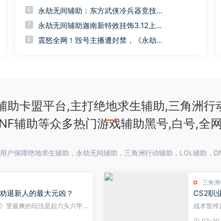
三排控场还得靠她？
6
永劫无间辅助：东方武侠冷兵器竞技巅
峰之作
7
永劫无间辅助迦南新特效挂饰3.12上
线！全套外观定价全曝光
8
震怒全网！毁号主播遭封禁，《永劫无
间卡盟》火速切割不手软
助卡盟平台,主打绝地求生辅助,三角洲行动
DNF辅助等众多热门游戏辅助黑号,白号,全
用户保障绝地求生辅助，永劫无间辅助，三角洲行动辅助，LOL辅助，D
三角洲
劝退新人的最大元凶？
CS2职
》里最爽的玩法是起六头六甲
战术暂停
本就是最靓的仔，赢面占一大
回合被对
07-20