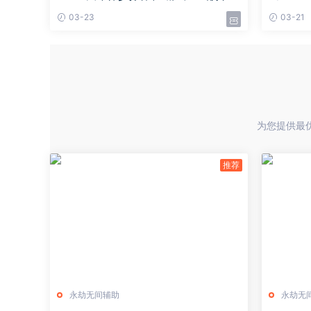
归，Pigff买下外卡赛区战
境、枪战
03-23
03-21
为您提供最优
永劫无间辅助
永劫无