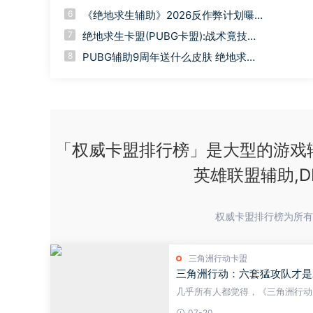
几把枪，比捡M416胜率翻一倍
6
《绝地求生辅助》2026反作弊计划曝
光！去年26万DMA设备被永封
7
绝地求生卡盟(PUBG卡盟):战术竟技传
奇，逐鹿荒野求生之巅
8
PUBG辅助9周年送什么皮肤 绝地求生9
周年会送皮肤吗
「权威卡盟排行榜」是大型的游戏辅
英雄联盟辅助,
权威卡盟排行榜为所有
三角洲行动卡盟
三角洲行动：六套猛攻队才是
几乎所有人都觉得，《三角洲行动
猛攻，只要敢掏这套，对局里你基
07-20