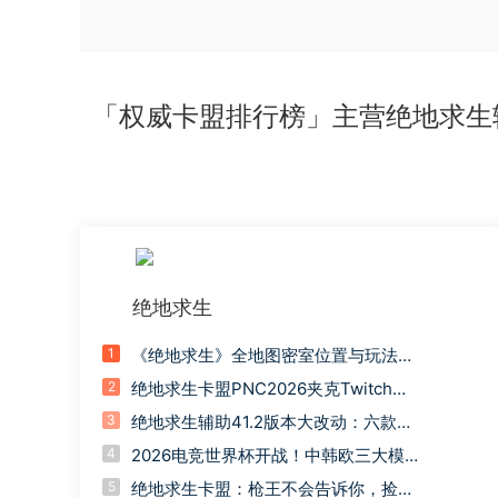
「权威卡盟排行榜」主营绝地求生辅助
绝地求生
1
《绝地求生》全地图密室位置与玩法详
解
2
绝地求生卡盟PNC2026夹克Twitch掉
宝/老鼠台掉宝领取教程
3
绝地求生辅助41.2版本大改动：六款经
典枪械成绝响，你的青春落幕了吗
4
2026电竞世界杯开战！中韩欧三大模
式，谁才是PUBG卡盟最强王者？
5
绝地求生卡盟：枪王不会告诉你，捡这