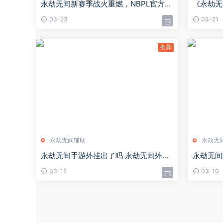
永劫无间新赛季战火重燃，NBPL官方发
《永劫无
布剧照，麦克化身电竞男主？
03-23
03-21
永劫无间辅助
永劫无
永劫无间手游外挂出了吗 永劫无间外挂
永劫无间
上线时间一览
取 永劫
03-12
03-10