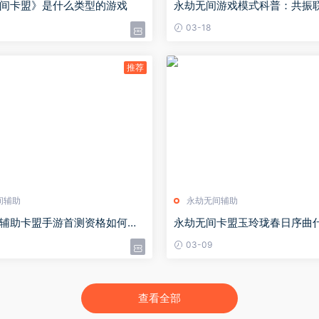
间卡盟》是什么类型的游戏
永劫无间游戏模式科普：共振
人模式详解
03-18
间辅助
永劫无间辅助
辅助卡盟手游首测资格如何获
永劫无间卡盟玉玲珑春日序曲
无间手游测试资格获取方式
上线-玉玲珑春日序曲详情
03-09
查看全部