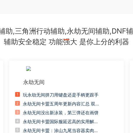
,三角洲行动辅助,永劫无间辅助,DNF辅
辅助安全稳定 功能强大 是你上分的利器
永劫无间
1
玩永劫无间拼刀用键盘还是手柄更跟手
2
永劫无间卡盟五周年更新内容汇总 双端
互通和水中战斗上线
3
永劫无间没出新泳装，第三弹还在画饼
4
永劫无间卡盟国际服延迟高的实用解决
方法汇总
5
永劫无间卡盟：涂山九尾当容器卖肉，