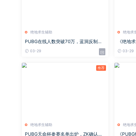
绝地求生辅助
绝地求
PUBG在线人数突破70万，蓝洞反制手
《绝地求
段生效，大量绿玩回归
带来了无
03-29
03-29
绝地求生辅助
绝地求
PUBG天命杯参赛名单出炉，ZK确认回
《PUB