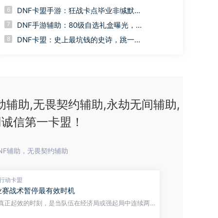
诞生2000把武器，可以自选编号！
6
DNF卡盟手游：狂战卡点毕业非缄默石
头，周一这个奖励别忘了领，80版本搬
7
DNF手游辅助：80级自选礼盒曝光，可
砖策略分析，全角色刷深渊最划算，有
以选武器，但有3大陷阱需要避坑！
8
一点很关键
DNF卡盟：史上最坑钱的史诗，跳一下
就要收一百，氪佬都懵了，不敢轻易用
辅助,无畏契约辅助,永劫无间辅助,
网诚信第一卡盟！
NF辅助，无畏契约辅助
行动卡盟
业赛战术暂停最有效时机
真正起效的时刻，是当队伍在经济局或强起局中连续两
手用同一套默认打法撕裂防守阵型时叫停，而不是在对