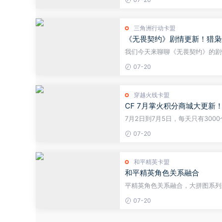
半。 但没人告诉你，这帮猛攻队，
三角洲行动卡盟
《无畏契约》剧情更新！猎枭
我们今天来聊聊《无畏契约》的剧
潮，两大势力都在为后续的战争做准
07-20
&rdquo;很可能成为他们的决战之地
穿越火线卡盟
CF 7月掌火积分商城大更新
7月2日到7月5日，每天只有300
M4A1猎神。但4天加起来也就12
07-20
利，首页置顶的积分签到入口点进去
和平精英卡盟
和平精英角色关系融合
平精英角色关系融合，大拼图系列
桀桀桀桀桀桀桀桀桀桀桀桀桀桀桀
07-20
#...