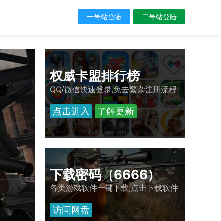
一号站登陆
二号站登陆
权威卡盟排行榜
QQ/微信快速登录,免去繁杂注册流程
游戏辅助神器
点击进入
了解更新
绝地求生、永劫无间
动、LOL、DNF
全网 最强 稳定 奔放
下载密码（6666）
各类游戏软件一键下载,点击下载软件
点击进入
了解更多
访问网盘