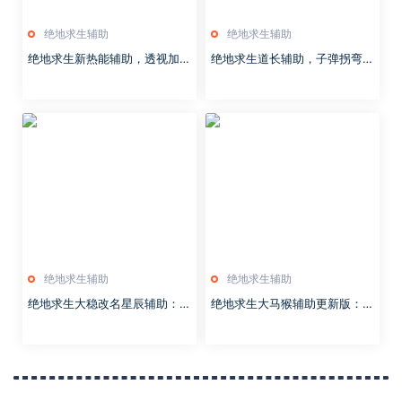
绝地求生辅助
绝地求生辅助
绝地求生新热能辅助，透视加自
绝地求生道长辅助，子弹拐弯，
瞄稳定输出
天降正义，数据保护，已经更换
最新版本
绝地求生辅助
绝地求生辅助
绝地求生大稳改名星辰辅助：打
绝地求生大马猴辅助更新版：原
造经典完美来袭
机器猫，请合理按推荐使用功
能！