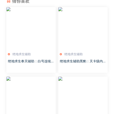
猜你喜欢
绝地求生辅助
绝地求生辅助
绝地求生奉天辅助：白号连续5
绝地求生辅助黑豹：天卡级内部
天同号吃鸡，跨越游戏大更无追
稳定无需多言 实力海外大佬降
封
维打击