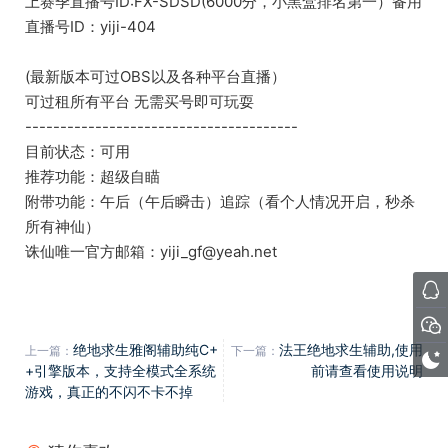
上赛季直播号ID:FX-SDSD(6000分，小黑盒排名第一）备用
直播号ID：yiji-404
(最新版本可过OBS以及各种平台直播）
可过租所有平台 无需买号即可玩耍
---------------------------------------
目前状态：可用
推荐功能：超级自瞄
附带功能：午后（午后瞬击）追踪（看个人情况开启，秒杀
所有神仙）
诛仙唯一官方邮箱：yiji_gf@yeah.net
绝地求生雅阁辅助纯C+
法王绝地求生辅助,使用
上一篇：
下一篇：
+引擎版本，支持全模式全系统
前请查看使用说明
游戏，真正的不闪不卡不掉